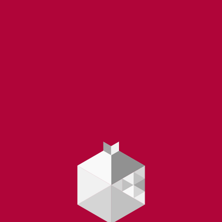
o menor.
e cientos, la
os de
 el
rsona con un
arias opciones
.
Puede