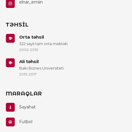
elnar_emiin
TƏHSİL
Orta təhsil
322 saylı tam orta məktəb
2002-2013
Ali təhsil
Bakı Biznes Universiteti
2013-2017
MARAQLAR
Səyahət
Futbol