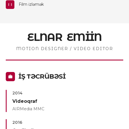
Film izləmək
ELNAR EMİİN
MOTION DESIGNER / VIDEO EDITOR
İŞ TƏCRÜBƏSİ
2014
Videoqraf
AIRMedia MMC
2016