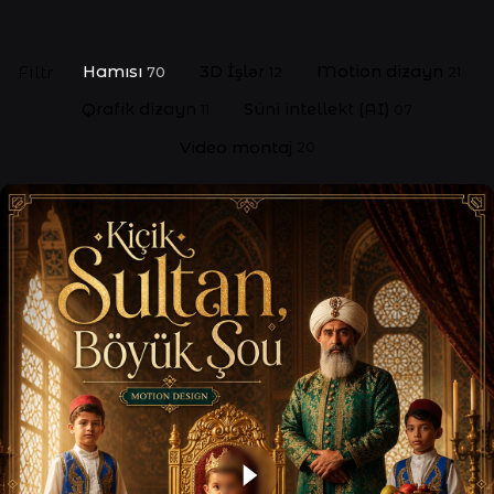
Filtr
Hamısı
3D İşlər
Motion dizayn
70
12
21
Qrafik dizayn
Süni intellekt (AI)
11
07
Video montaj
20