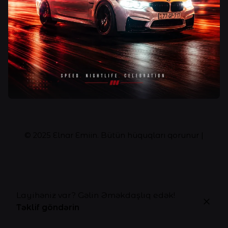
© 2025
Elnar Emiin
. Bütün hüquqları qorunur |
Layihəniz var? Gəlin Əməkdaşlıq edək!
Təklif göndərin