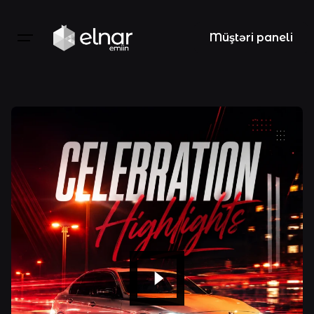
Skip
to
Müştəri paneli
content