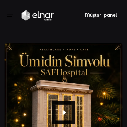
Skip
to
Müştəri paneli
content