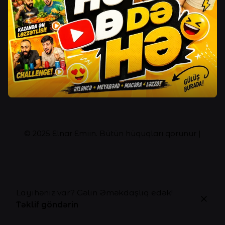
© 2025
Elnar Emiin
. Bütün hüquqları qorunur |
Layihəniz var? Gəlin Əməkdaşlıq edək!
Təklif göndərin