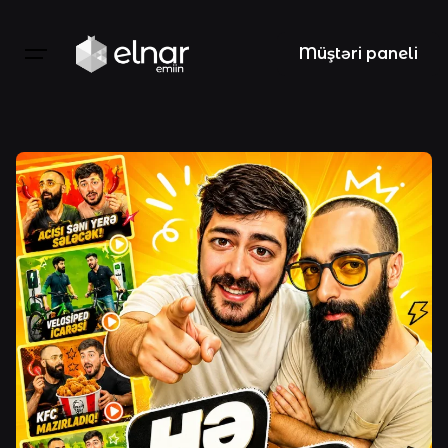
Skip
to
Müştəri paneli
content