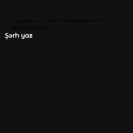
Layihəniz var? Gəlin Əməkdaşlıq edək!
Təklif göndərin
Şərh yaz
Sizin e-poçt ünvanınız dərc edilməyəcəkdir.
Gərəkli
sahələr
*
ilə işarələnmişdir
Ad
*
E-poçt
*
Veb sayt