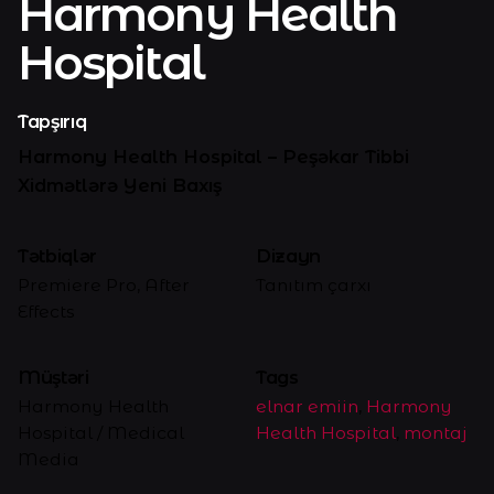
Harmony Health
Hospital
Tapşırıq
Harmony Health Hospital – Peşəkar Tibbi
Xidmətlərə Yeni Baxış
Tətbiqlər
Dizayn
Premiere Pro, After
Tanıtım çarxı
Effects
Müştəri
Tags
Harmony Health
elnar emiin
,
Harmony
Hospital / Medical
Health Hospital
,
montaj
Media