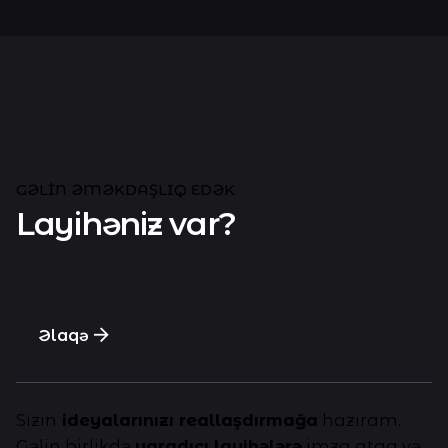
GƏLIN ƏMƏKDAŞLIQ EDƏK
Layihəniz var?
Əlaqə
Sizin
ideyalarınızı reallaşdırmağa
hazıram.
Gəlin birlikdə
yaradıcı layihələrə
imza ataq və