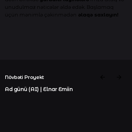
unudulmaz nəticələr əldə edək. Başlamaq
üçün mənimlə çəkinmədən
əlaqə saxlayın!
Növbəti Proyekt
Ad günü (AI) | Elnar Emiin