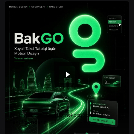
Layihəniz var? Gəlin Əməkdaşlıq edək!
Təklif göndərin