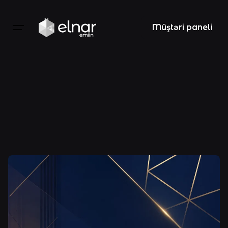
Skip
to
Müştəri paneli
content