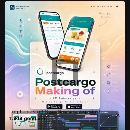
Layihəniz var? Gəlin Əməkdaşlıq edək!
Təklif göndərin