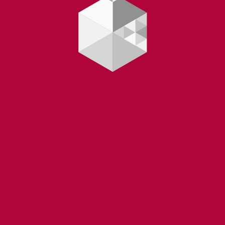
Yüklənir...
 |