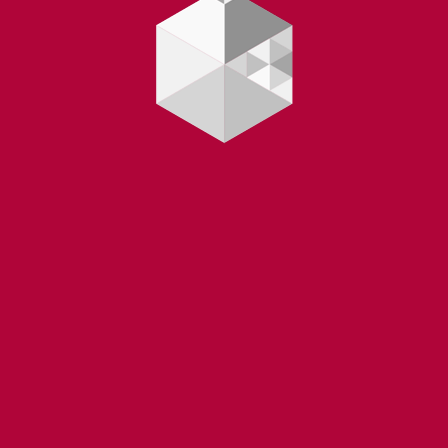
Yüklənir...
 |