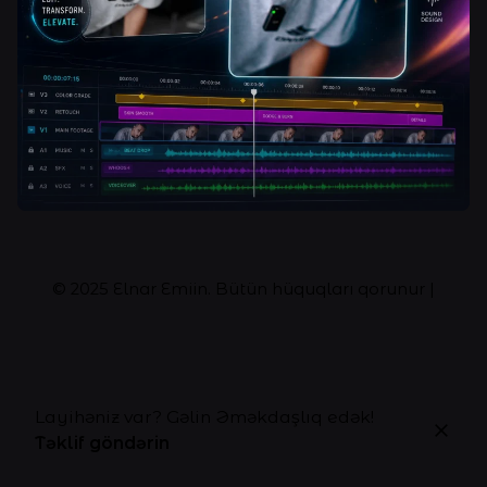
© 2025
Elnar Emiin
. Bütün hüquqları qorunur |
Layihəniz var? Gəlin Əməkdaşlıq edək!
Təklif göndərin