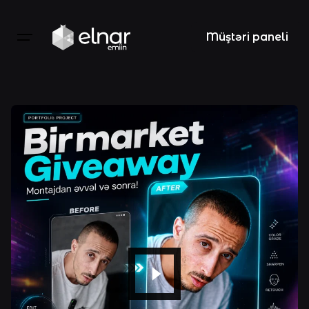
Skip
to
Müştəri paneli
content