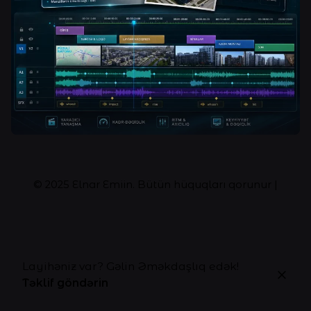
© 2025
Elnar Emiin
. Bütün hüquqları qorunur |
Layihəniz var? Gəlin Əməkdaşlıq edək!
Təklif göndərin