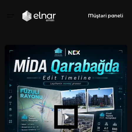
Skip
to
Müştəri paneli
content