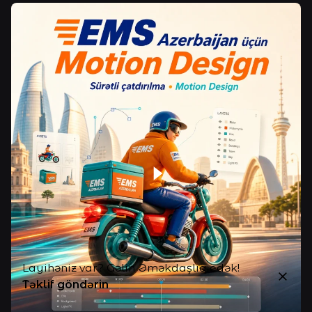
Layihəniz var? Gəlin Əməkdaşlıq edək!
Təklif göndərin