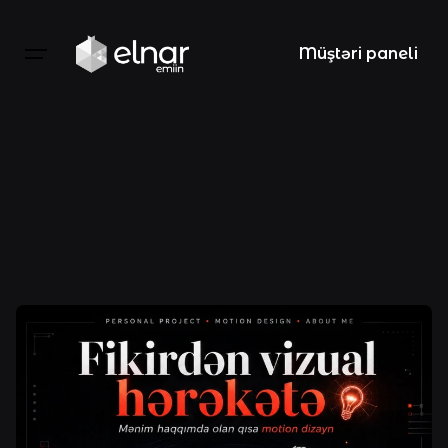
Skip
to
Müştəri paneli
content