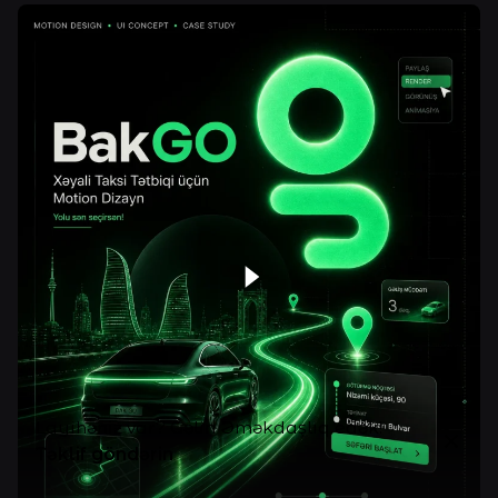
Layihəniz var? Gəlin Əməkdaşlıq edək!
Təklif göndərin