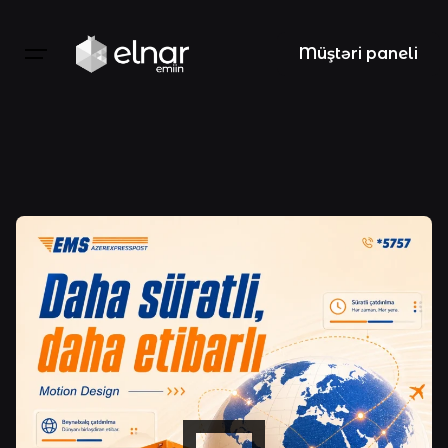
Skip
to
Müştəri paneli
content