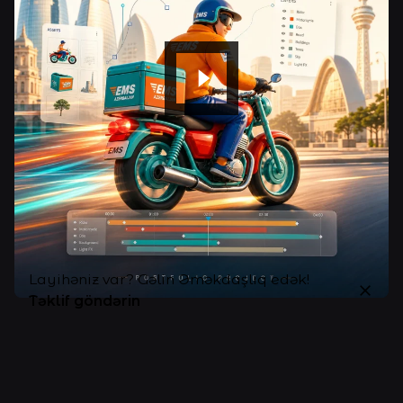
Layihəniz var? Gəlin Əməkdaşlıq edək!
Təklif göndərin
© 2025
Elnar Emiin
. Bütün hüquqları qorunur |