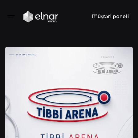
Skip
to
Müştəri paneli
content