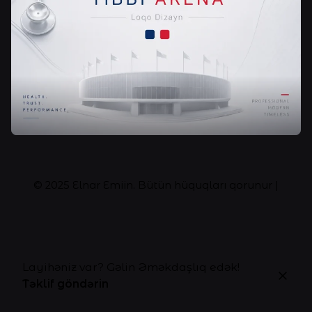
© 2025
Elnar Emiin
. Bütün hüquqları qorunur |
Layihəniz var? Gəlin Əməkdaşlıq edək!
Təklif göndərin