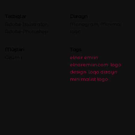
Tətbiqlər
Dizayn
Adobe İllustrator,
Monogram, Minimal
Adobe Photoshop
loqo
Müştəri
Tags
Özüm )
elnar emiin
,
elnaremiin.com
,
logo
design
,
loqo dizayn
,
minimalist logo