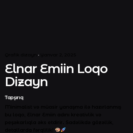
Qrafik dizayn
Yanvar 2, 2025
Elnar Emiin Loqo
Dizayn
Tapşırıq
Minimalist və müasir yanaşma ilə hazırlanmış
bu loqo, Elnar Emiin adını kreativlik və
peşəkarlıqla əks etdirir. Sadəlikdə gözəllik,
detallarda fərqlilik!