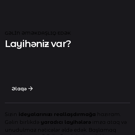
GƏLIN ƏMƏKDAŞLIQ EDƏK
Layihəniz var?
Əlaqə
Sizin
ideyalarınızı reallaşdırmağa
hazıram.
Gəlin birlikdə
yaradıcı layihələrə
imza ataq və
unudulmaz nəticələr əldə edək. Başlamaq