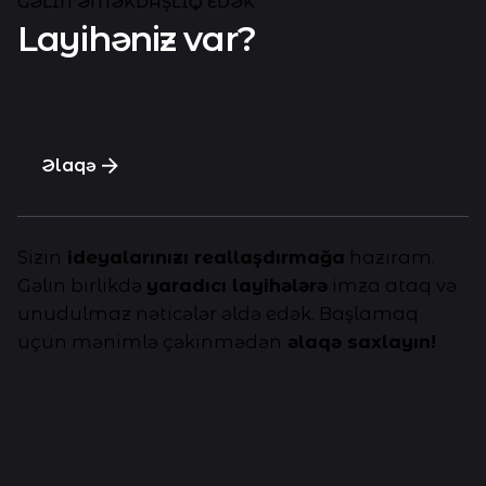
GƏLIN ƏMƏKDAŞLIQ EDƏK
Layihəniz var?
Əlaqə
Sizin
ideyalarınızı reallaşdırmağa
hazıram.
Gəlin birlikdə
yaradıcı layihələrə
imza ataq və
unudulmaz nəticələr əldə edək. Başlamaq
üçün mənimlə çəkinmədən
əlaqə saxlayın!