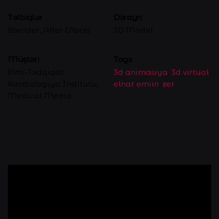
Tətbiqlər
Dizayn
Blender, After Effects
3D Model
Müştəri
Tags
Elmi-Tədqiqat
3d animasiya
,
3d virtual
,
Kardiologiya İnstitutu,
elnar emiin
,
zer
Medical Media