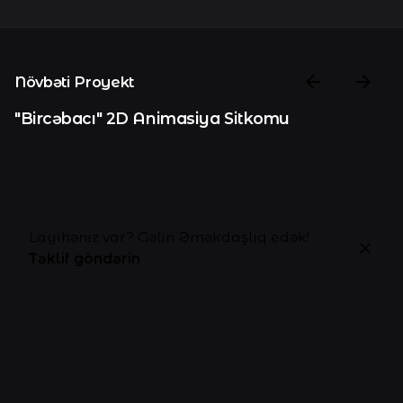
Növbəti Proyekt
"Bircəbacı" 2D Animasiya Sitkomu
Layihəniz var? Gəlin Əməkdaşlıq edək!
Təklif göndərin
Şərh yaz