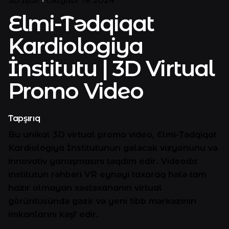
3D İşlər
Oktyabr 19, 2024
Elmi-Tədqiqat
Kardiologiya
İnstitutu | 3D Virtual
Promo Video
Tapşırıq
Bu unikal 3D virtual promo video, Elmi-Tədqiqat
Kardiologiya İnstitutunun gələcək vizyonunu və
innovativ yanaşmasını təqdim edir. Videoda
institutun rəhbəri VR eynəyi taxaraq hələ tam
hazır olmayan xəstəxananın virtual
görüntüsündə gəzir və yeni tibb mərkəzinin
imkanlarını kəşf edir.