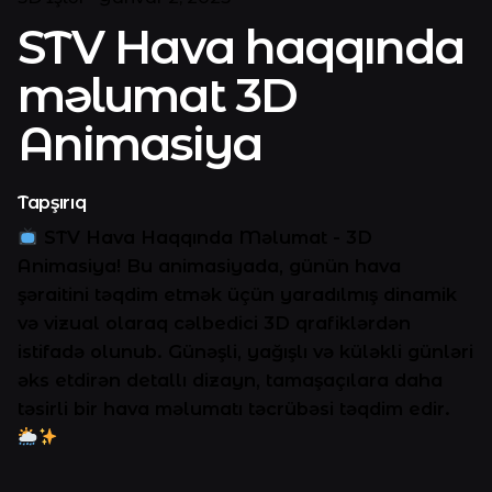
STV Hava haqqında
məlumat 3D
Animasiya
Tapşırıq
STV Hava Haqqında Məlumat - 3D
Animasiya! Bu animasiyada, günün hava
şəraitini təqdim etmək üçün yaradılmış dinamik
və vizual olaraq cəlbedici 3D qrafiklərdən
istifadə olunub. Günəşli, yağışlı və küləkli günləri
əks etdirən detallı dizayn, tamaşaçılara daha
təsirli bir hava məlumatı təcrübəsi təqdim edir.