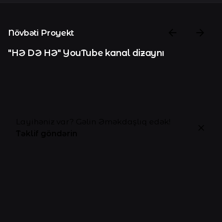
Növbəti Proyekt
"HƏ DƏ HƏ" YouTube kanal dizaynı
Layihəniz var? Gəlin Əməkdaşlıq edək!
Təklif göndərin
Şərh yaz
Sizin e-poçt ünvanınız dərc edilməyəcəkdir.
Gərəkli