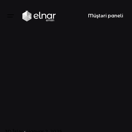
Müştəri paneli
3D İşlər
Yanvar 2, 2025