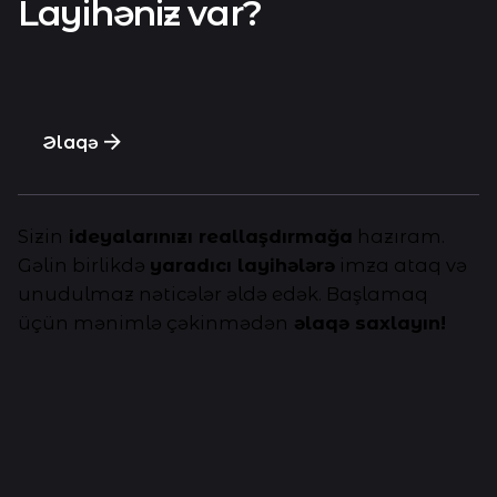
Layihəniz var?
Əlaqə
Sizin
ideyalarınızı reallaşdırmağa
hazıram.
Gəlin birlikdə
yaradıcı layihələrə
imza ataq və
unudulmaz nəticələr əldə edək. Başlamaq
üçün mənimlə çəkinmədən
əlaqə saxlayın!