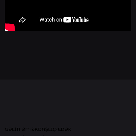
GƏLIN ƏMƏKDAŞLIQ EDƏK