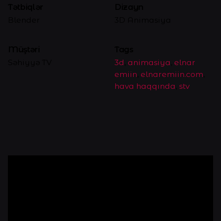
Tətbiqlər
Dizayn
Blender
3D Animasiya
Müştəri
Tags
Səhiyyə TV
3d
,
animasiya
,
elnar
emiin
,
elnaremiin.com
,
hava haqqında
,
stv