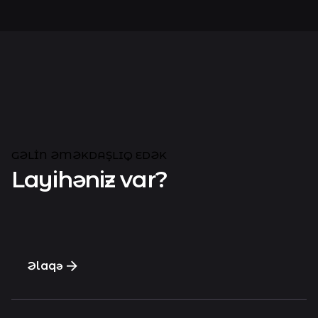
GƏLIN ƏMƏKDAŞLIQ EDƏK
Layihəniz var?
Əlaqə