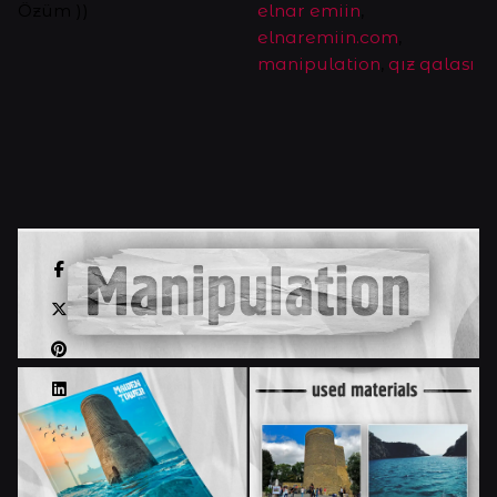
Özüm ))
elnar emiin
,
elnaremiin.com
,
manipulation
,
qız qalası