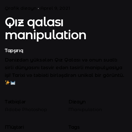
Qrafik dizayn
Aprel 9, 2021
Qız qalası
manipulation
Tapşırıq
Dənizdən yüksələn Qız Qalası və onun sualtı
sirli dünyasını təsvir edən təsirli manipulyasiya
işi! Tarixi və təbiəti birləşdirən unikal bir görüntü.
Tətbiqlər
Dizayn
Adobe Photoshop
Manipulation
Müştəri
Tags