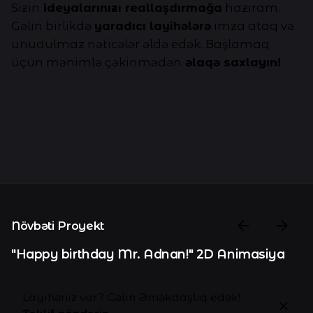
Sizin
ideyalarınızı reallaşdırmağa
hazıram.
Gəlin birlikdə
yaradıcı layihələrə
imza ataq və
unudulmaz nəticələr əldə edək. Başlamaq
üçün mənimlə çəkinmədən
əlaqə saxlayın!
Növbəti Proyekt
"Happy birthday Mr. Adnan!" 2D Animasiya
Layihəniz var? Gəlin Əməkdaşlıq edək!