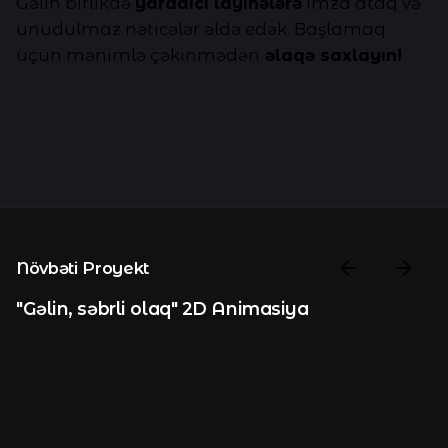
Gəlin birlikdə
yaradıcı layihələrə
imza ataq və
unudulmaz nəticələr əldə edək. Başlamaq
üçün mənimlə çəkinmədən
əlaqə saxlayın!
Növbəti Proyekt
"Gəlin, səbrli olaq" 2D Animasiya