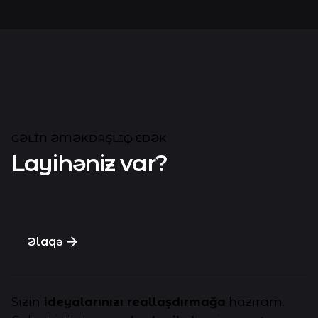
GƏLIN ƏMƏKDAŞLIQ EDƏK
Layihəniz var?
Əlaqə
Sizin
ideyalarınızı reallaşdırmağa
hazıram.