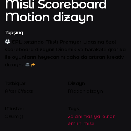
Misli Scoreboard
Motion dizayn
Tapşırıq
EPL tərzində Misli Premyer Liqasına özəl
scoreboard dizaynı! Dinamik və hərəkətli qrafika
ilə oyunların həyəcanını daha da artıran kreativ
dizayn.
Tətbiqlər
Dizayn
After Effects
Motion dizayn
Müştəri
Tags
Özüm ))
2d animasiya
,
elnar
emiin
,
misli