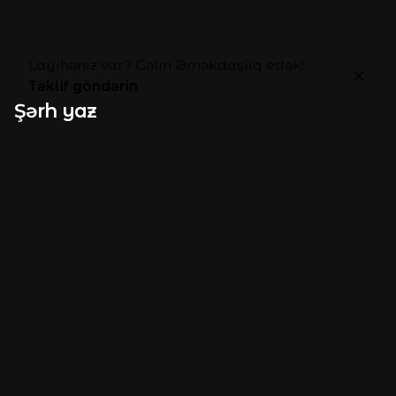
Layihəniz var? Gəlin Əməkdaşlıq edək!
Təklif göndərin
Şərh yaz
Sizin e-poçt ünvanınız dərc edilməyəcəkdir.
Gərəkli
sahələr
*
ilə işarələnmişdir
Ad
*
E-poçt
*
Veb sayt