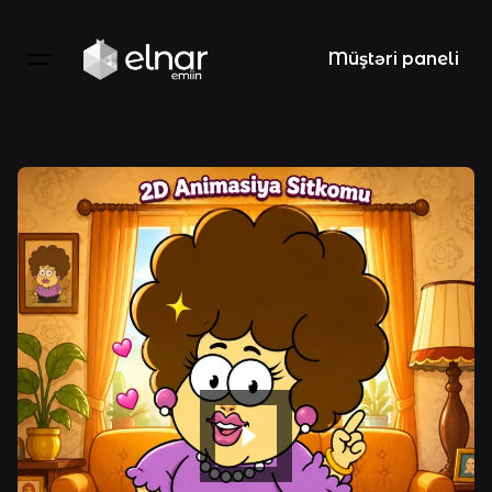
Skip
to
Müştəri paneli
content