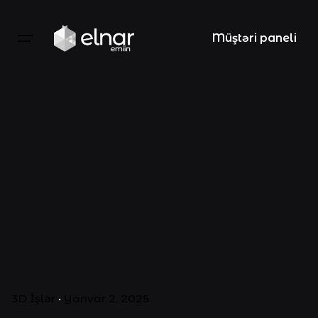
Müştəri paneli
3D İşlər
Yanvar 2, 2025