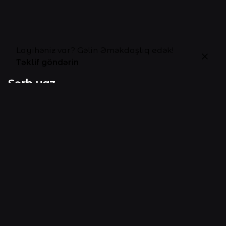
Layihəniz var? Gəlin Əməkdaşlıq edək!
Təklif göndərin
Şərh yaz
Sizin e-poçt ünvanınız dərc edilməyəcəkdir.
Gərəkli
sahələr
*
ilə işarələnmişdir
Ad
*
E-poçt
*