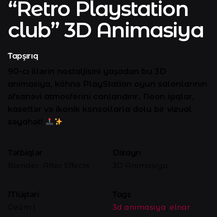
“Retro Playstation
club” 3D Animasiya
Tapşırıq
90-cı illərin nostaljisini yaşadan bu 3D
animasiya, köhnə PlayStation oyun salonlarının
əfsanəvi atmosferini canlandırır. Neon işıqlar,
kasetlər və ikonik konsollarla dolu bir vizual
səyahət!
Tətbiqlər
Dizayn
Blender, After Effects
3D Animasiya
Müştəri
Tags
Özüm )
3d animasiya
,
elnar