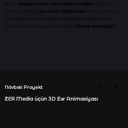
Sizin
ideyalarınızı reallaşdırmağa
hazıram.
Gəlin birlikdə
yaradıcı layihələrə
imza ataq və
unudulmaz nəticələr əldə edək. Başlamaq
üçün mənimlə çəkinmədən
əlaqə saxlayın!
Növbəti Proyekt
ZER Media üçün 3D Zər Animasiyası