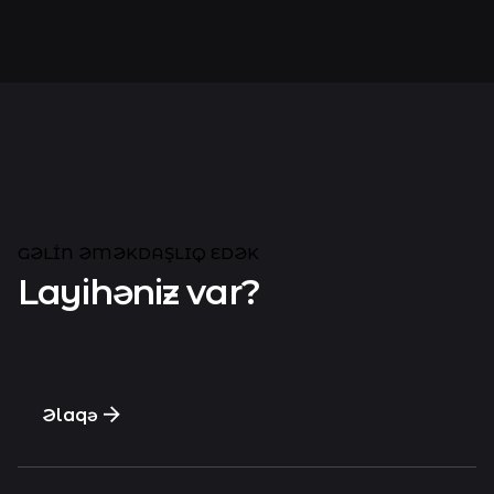
GƏLIN ƏMƏKDAŞLIQ EDƏK
Layihəniz var?
Əlaqə