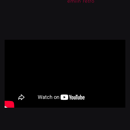
emiin
,
retro