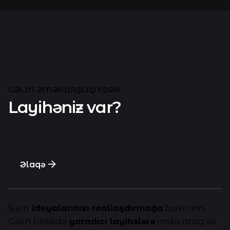
GƏLIN ƏMƏKDAŞLIQ EDƏK
Layihəniz var?
Əlaqə
Sizin
ideyalarınızı reallaşdırmağa
hazıram.
Gəlin birlikdə
yaradıcı layihələrə
imza ataq və