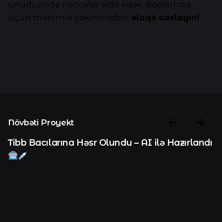
unudulmaz nəticələr əldə edək. Başlamaq
üçün mənimlə çəkinmədən
əlaqə saxlayın!
Növbəti Proyekt
Tibb Bacılarına Həsr Olundu – AI ilə Hazırlandı