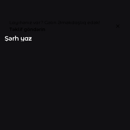
Layihəniz var? Gəlin Əməkdaşlıq edək!
Təklif göndərin
Şərh yaz
Sizin e-poçt ünvanınız dərc edilməyəcəkdir.
Gərəkli
sahələr
*
ilə işarələnmişdir
Ad
*
E-poçt
*
Veb sayt