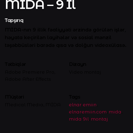
MİDA – 9 İl
Tapşırıq
MİDA-nın 9 illik fəaliyyəti ərzində görülən işlər,
həyata keçirilən layihələr və sosial mənzil
təşəbbüsləri barədə qısa və dolğun videoxülasə.
Tətbiqlər
Dizayn
Adobe Premiere Pro,
Video montaj
Adobe After Effects
Müştəri
Tags
Medical Media, MİDA
elnar emiin
,
elnaremiin.com
,
mida
,
mida 9il
,
montaj