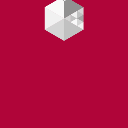
Yüklənir...
 |