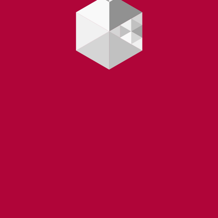
Yüklənir...
 |