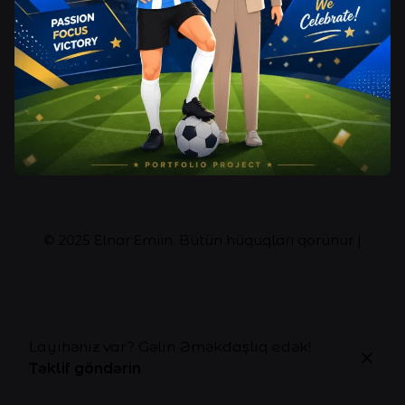
© 2025
Elnar Emiin
. Bütün hüquqları qorunur |
Layihəniz var? Gəlin Əməkdaşlıq edək!
Təklif göndərin