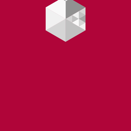
Yüklənir...
 |