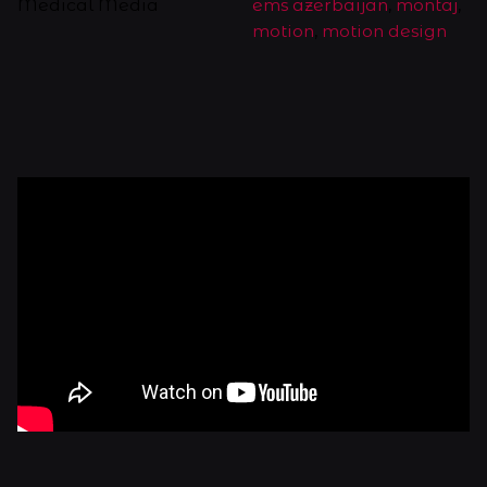
Medical Media
ems azerbaijan
,
montaj
,
motion
,
motion design