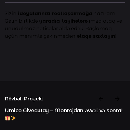
Sizin
ideyalarınızı reallaşdırmağa
hazıram.
Gəlin birlikdə
yaradıcı layihələrə
imza ataq və
unudulmaz nəticələr əldə edək. Başlamaq
üçün mənimlə çəkinmədən
əlaqə saxlayın!
Növbəti Proyekt
Umico Giveaway – Montajdan əvvəl və sonra!