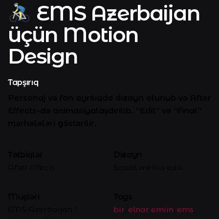
EMS Azerbaijan
üçün Motion
Design
Tapşırıq
Personaj və fon ayrılıqda dizayn olunub və After
Effects-də animasiyalaşdırılıb. “Edit” və “Final”
mərhələləri göstərilir.
Tətbiqlər
Dizayn
After Effects
Sosial media edit
Müştəri
Tags
EMS Azerbaijan /
bir
,
elnar emiin
,
ems
,