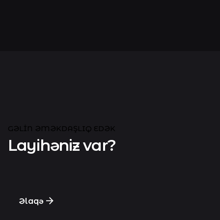
GƏLIN ƏMƏKDAŞLIQ EDƏK
Layihəniz var?
Əlaqə