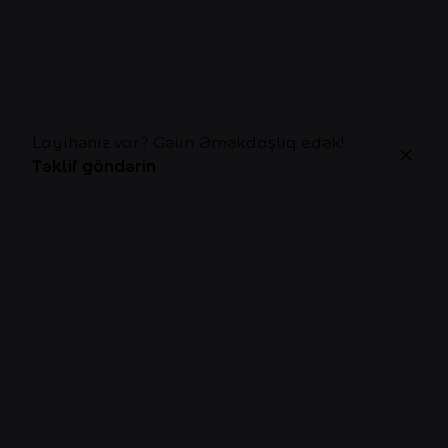
Layihəniz var? Gəlin Əməkdaşlıq edək!
Təklif göndərin
Şərh yaz
Sizin e-poçt ünvanınız dərc edilməyəcəkdir.
Gərəkli
sahələr
*
ilə işarələnmişdir
Ad
*
E-poçt
*